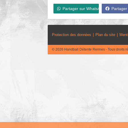
Partager sur WhatsApp
Partager
Protection des données
Plan du site
Ment
© 2026 Handball Détente Rennes - Tous droits r