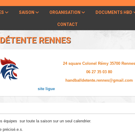
ES
SAISON
ORGANISATION
DOCUMENTS HBD
CONTACT
DÉTENTE RENNES
24 square Colonel Rémy 35700 Renne
06 27 35 03 80
handballdetente.rennes@gmail.com
site ligue
 équipes sur toute la saison sur un seul calendrier.
e précisé.e.s.