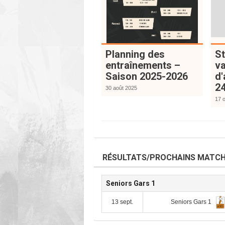
Planning des
S
entraînements –
v
Saison 2025-2026
d'
24
30 août 2025
17 
RÉSULTATS/PROCHAINS MATC
Seniors Gars 1
Seniors Gars 1
13 sept.