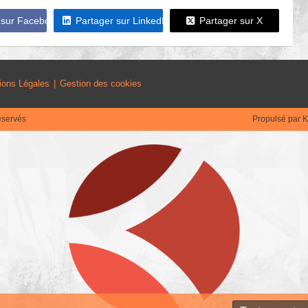
 sur Facebook
Partager sur LinkedIn
Partager sur X
ions Légales
Gestion des cookies
éservés
Propulsé par
K