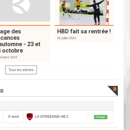
tage des
HBD fait sa rentrée !
acances
30 juillet 2024
automne - 23 et
 octobre
octobre 2024
Tous les articles
HS
LA VITREENNE HB 2
À venir
Champ.