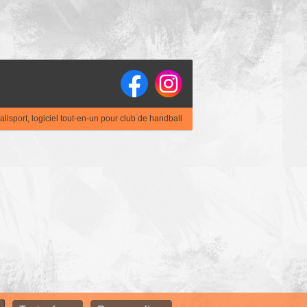
alisport, logiciel tout-en-un pour club de handball